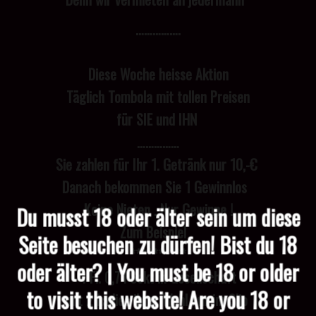
…………….
Diese Woche heisse Aktion
Täglich Tombola mit tollen Preisen
für SIE und IHN
……………
Sie zahlen für Ihr 1. Getränk nur 10,-€
Danach bekommen Sie 1 Gewinnlos
Keine Nieten . Nur Gewinne !
Du musst 18 oder älter sein um diese
Zum Beispiel
Seite besuchen zu dürfen! Bist du 18
**********
oder älter? | You must be 18 or older
1 Fl. 0,7 l Sekt in Gesellschaft
to visit this website! Are you 18 or
mit 2 Ladies ihrer Wahl nur im Slip