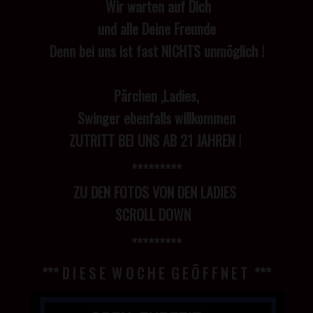
Wir warten auf Dich
und alle Deine Freunde
Denn bei uns ist fast NICHTS unmöglich !
Pärchen ,Ladies,
Swinger ebenfalls willkommen
ZUTRITT BEI UNS AB 21 JAHREN !
*********
ZU DEN FOTOS VON DEN LADIES
SCROLL DOWN
*********
*** D I E S E W O C H E G E Ö F F N E T ***