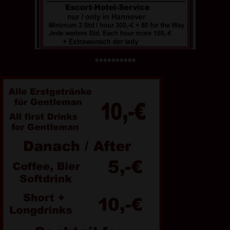
**********