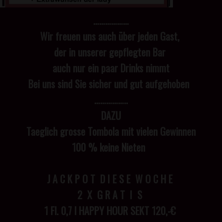
………………
Wir freuen uns auch über jeden Gast,
der in unserer gepflegten Bar
auch nur ein paar Drinks nimmt
Bei uns sind Sie sicher und gut aufgehoben
……………..
DAZU
Taeglich grosse Tombola mit vielen Gewinnen
100 % keine Nieten
J A C K P O T D I E S E W O C H E
2 X G R A T I S
1 Fl. 0,7 l HAPPY HOUR SEKT 120,-€