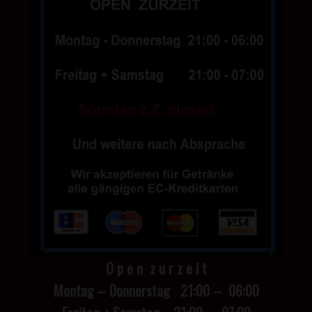
O p e n z u r z e i t
Montag – Donnerstag 21:00 – 06:00