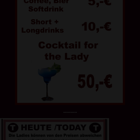
………..