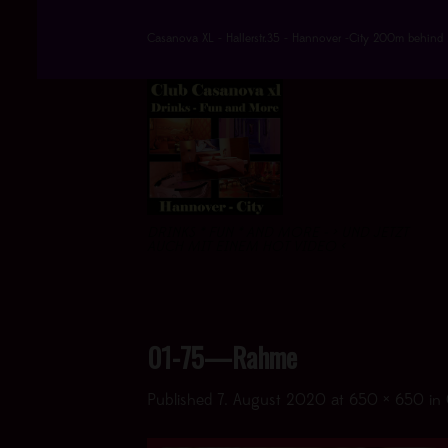
Skip
to
Casanova XL - Hallerstr.35 - Hannover -City 200m behind 
content
DRINKS * FUN * AND MORE - > UND JETZT
AUCH MIT EINEM HOT VIDEO <
01-75—Rahme
Published
7. August 2020
at
650 × 650
in