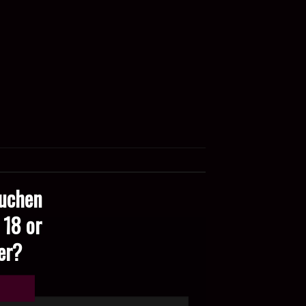
suchen
 18 or
der?