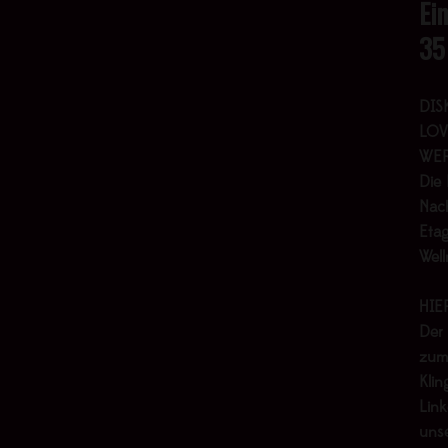
Ei
35
DIS
LOV
WER
Die 
Nach
Etag
Wel
HIE
Der
zum
Klin
Link
uns