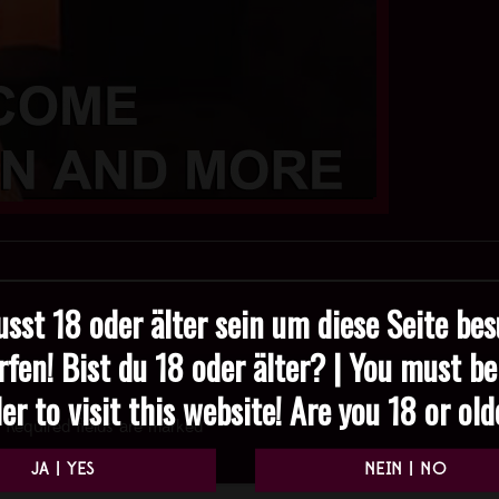
sst 18 oder älter sein um diese Seite be
rfen! Bist du 18 oder älter? | You must be
er to visit this website! Are you 18 or ol
Required fields are marked
*