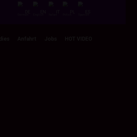
DE
EN
IT
PL
ES
dies
Anfahrt
Jobs
HOT VIDEO