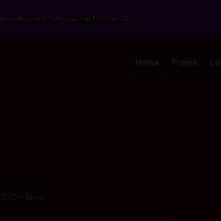
Mainstation + 80m Parkhouse Lister Tor ( Open 24h )
Home
Preise
La
01-75—Rahme