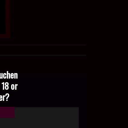
suchen
 18 or
der?