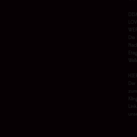
DIS
LOV
WER
Die 
Nach
Etag
Wel
HIE
Der
zum
Klin
Link
uns