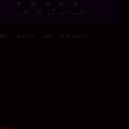
DE
EN
IT
PL
ES
dies
Anfahrt
Jobs
HOT VIDEO