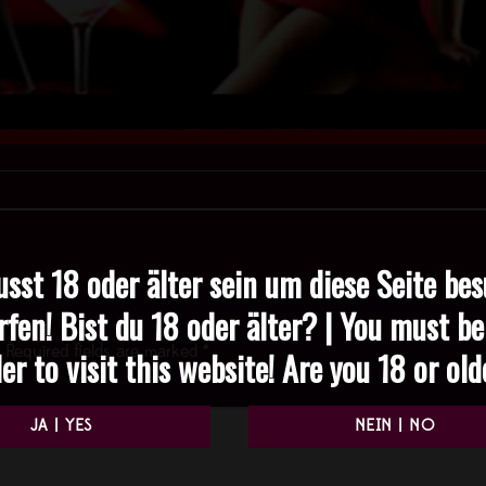
sst 18 oder älter sein um diese Seite be
rfen! Bist du 18 oder älter? | You must be
er to visit this website! Are you 18 or ol
Required fields are marked
*