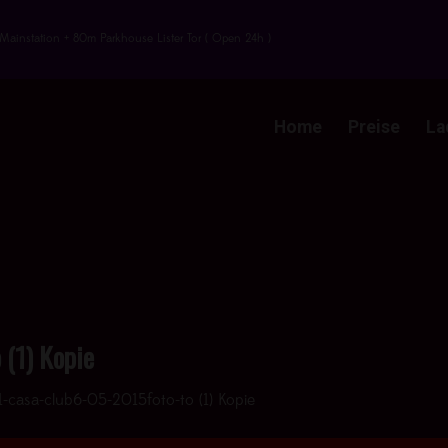
Mainstation + 80m Parkhouse Lister Tor ( Open 24h )
Home
Preise
La
 (1) Kopie
1-casa-club6-05-2015foto-to (1) Kopie