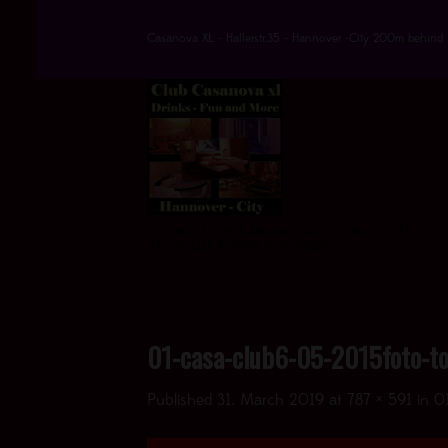
Skip
to
Casanova XL - Hallerstr.35 - Hannover -City 200m behind 
content
DRINKS * FUN * AND MORE - > UND JETZT
AUCH MIT EINEM HOT VIDEO <
01-casa-club6-05-2015foto-to
Published
31. March 2019
at
787 × 591
in
0