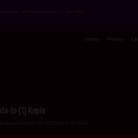
Mainstation + 80m Parkhouse Lister Tor ( Open 24h )
Home
Preise
La
to-to (1) Kopie
1-casa-clubzutritt-05-2015foto-to (1) Kopie