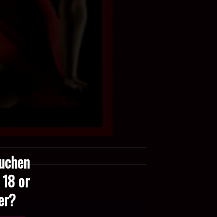
suchen
 18 or
der?