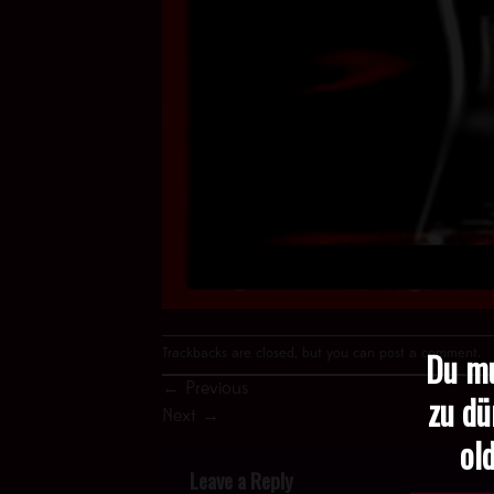
Du mu
Trackbacks are closed, but you can
post a comment
.
←
Previous
zu dü
Next
→
old
Leave a Reply