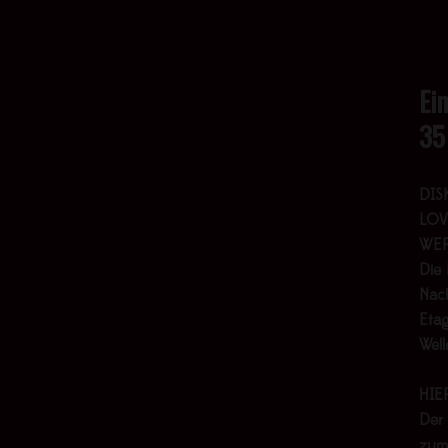
Ei
35
DIS
LOV
WER
Die 
Nach
Etag
Wel
HIE
Der
zum