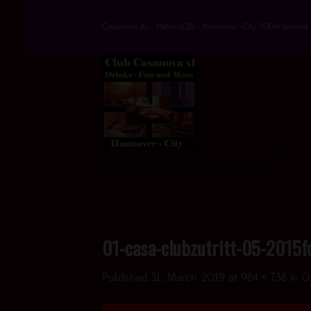
Skip
to
Casanova XL - Hallerstr.35 - Hannover -City 200m behind 
content
DRINKS * FUN * AND MORE - > UND JETZT
AUCH MIT EINEM HOT VIDEO <
01-casa-clubzutritt-05-2015fo
Published
31. March 2019
at
984 × 738
in
0