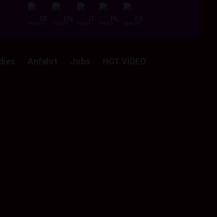
DE
EN
IT
PL
ES
dies
Anfahrt
Jobs
HOT VIDEO