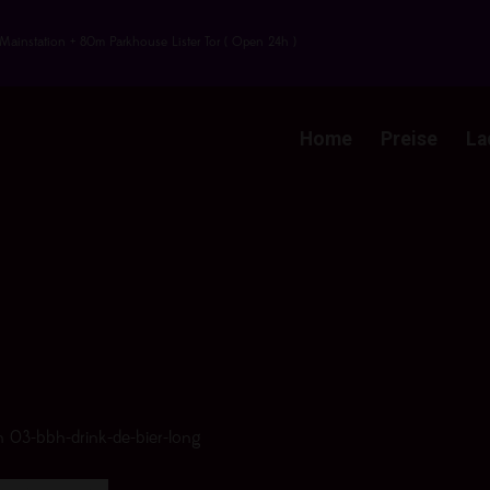
Mainstation + 80m Parkhouse Lister Tor ( Open 24h )
Home
Preise
La
n
03-bbh-drink-de-bier-long