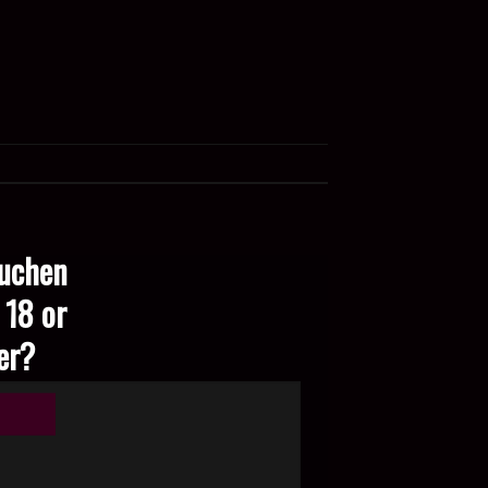
suchen
 18 or
der?