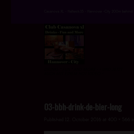
Skip
to
Casanova XL - Hallerstr.35 - Hannover -City 200m behind 
content
DRINKS * FUN * AND MORE - > UND JETZT
AUCH MIT EINEM HOT VIDEO <
03-bbh-drink-de-bier-long
Published
12. October 2016
at
400 × 566
i