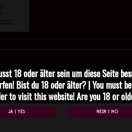
sst 18 oder älter sein um diese Seite be
rfen! Bist du 18 oder älter? | You must be
Required fields are marked
*
er to visit this website! Are you 18 or ol