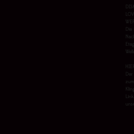
DIS
LOV
WER
Die 
Nach
Etag
Wel
HIE
Der
zum
Klin
Link
uns