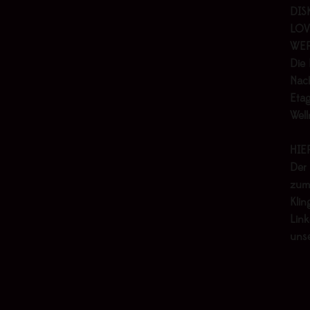
DIS
LOV
WER
Die 
Nach
Etag
Wel
HIE
Der
zum
Klin
Link
uns