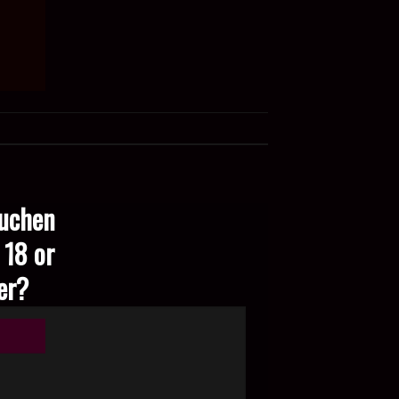
suchen
 18 or
der?