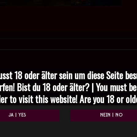
sst 18 oder älter sein um diese Seite be
rfen! Bist du 18 oder älter? | You must be
Required fields are marked
*
er to visit this website! Are you 18 or ol