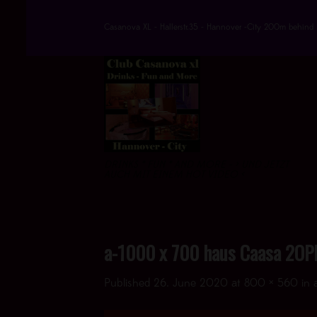
Skip
to
Casanova XL - Hallerstr.35 - Hannover -City 200m behind 
content
DRINKS * FUN * AND MORE - > UND JETZT
AUCH MIT EINEM HOT VIDEO <
a-1000 x 700 haus Caasa 2OPE
Published
26. June 2020
at
800 × 560
in