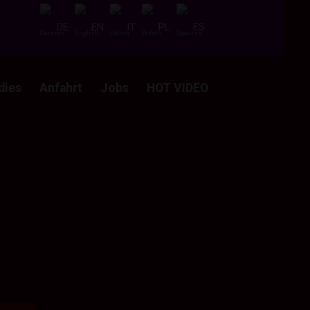
DE
EN
IT
PL
ES
dies
Anfahrt
Jobs
HOT VIDEO