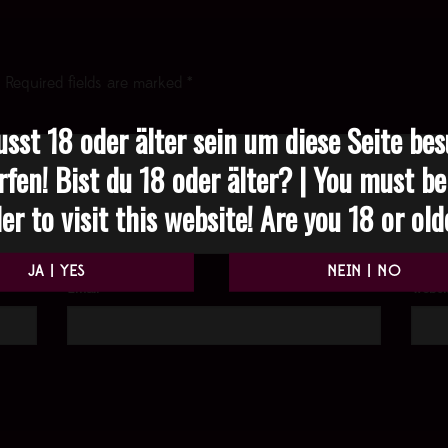
Required fields are marked
*
sst 18 oder älter sein um diese Seite be
rfen! Bist du 18 oder älter? | You must be
er to visit this website! Are you 18 or ol
Email
*
Websi