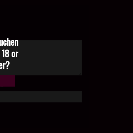
suchen
 18 or
der?
te