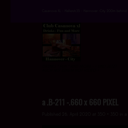
Skip
to
Casanova XL - Hallerstr.35 - Hannover -City 200m behind 
content
DRINKS * FUN * AND MORE - > UND JETZT
AUCH MIT EINEM HOT VIDEO <
a .B-211 -.660 x 660 PIXEL
Published
26. April 2020
at
350 × 350
in
a