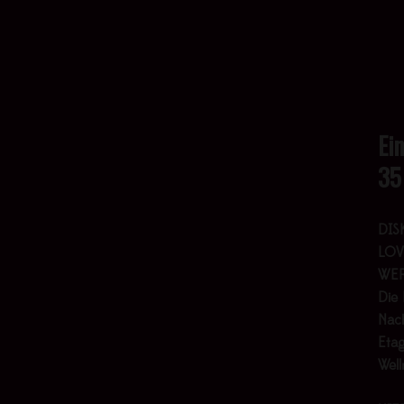
Ei
35
DIS
LOV
WER
Die 
Nach
Etag
Wel