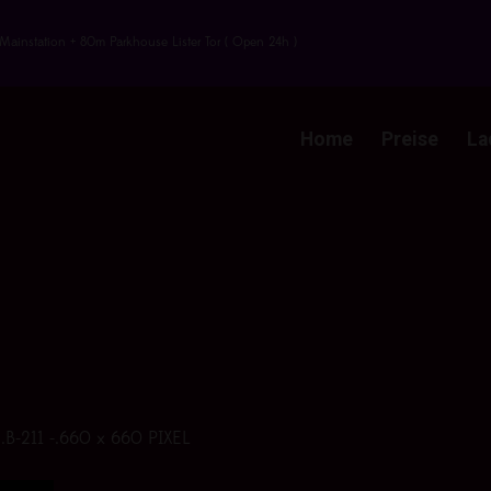
Mainstation + 80m Parkhouse Lister Tor ( Open 24h )
Home
Preise
La
 .B-211 -.660 x 660 PIXEL