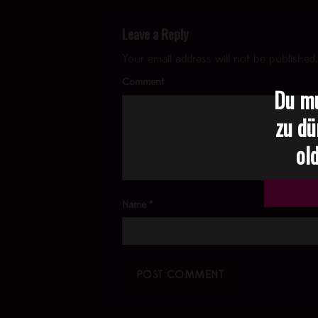
Leave a Reply
Your email address will not be published.
Comment
Du mu
zu dü
old
Name
*