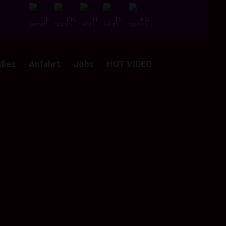
DE
EN
IT
PL
ES
dies
Anfahrt
Jobs
HOT VIDEO