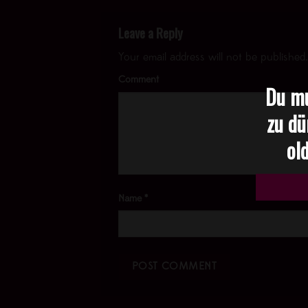
Leave a Reply
Your email address will not be published.
Comment
Du mu
zu dü
old
Name
*