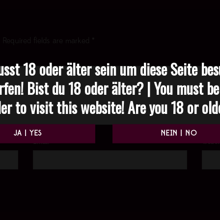
Required fields are marked
*
sst 18 oder älter sein um diese Seite be
rfen! Bist du 18 oder älter? | You must be
er to visit this website! Are you 18 or ol
Email
*
Websi