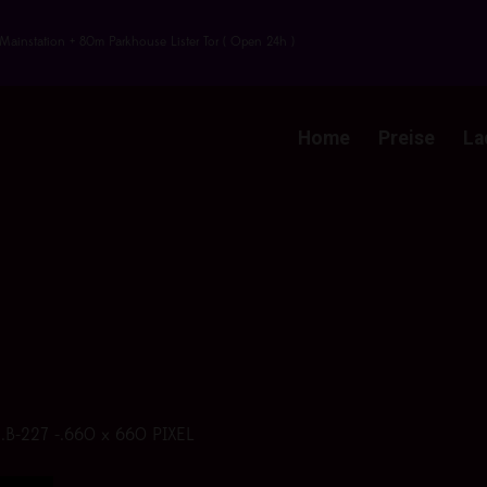
Mainstation + 80m Parkhouse Lister Tor ( Open 24h )
Home
Preise
La
 .B-227 -.660 x 660 PIXEL