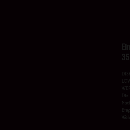
Ei
35
DIS
LOV
WER
Die 
Nach
Etag
Wel