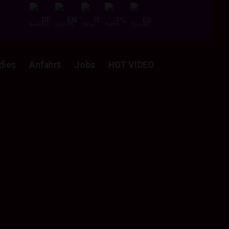
DE
EN
IT
PL
ES
dies
Anfahrt
Jobs
HOT VIDEO