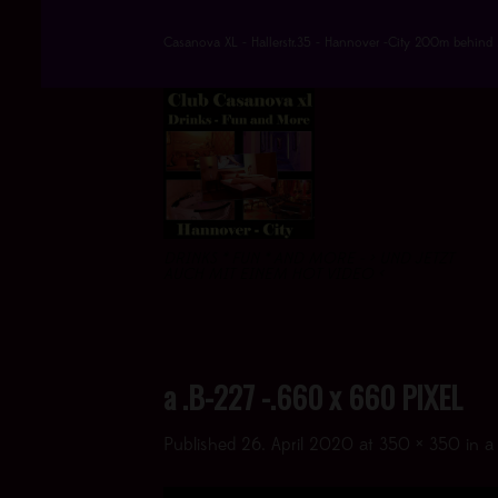
Skip
to
Casanova XL - Hallerstr.35 - Hannover -City 200m behind 
content
DRINKS * FUN * AND MORE - > UND JETZT
AUCH MIT EINEM HOT VIDEO <
a .B-227 -.660 x 660 PIXEL
Published
26. April 2020
at
350 × 350
in
a