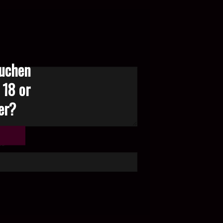
suchen
 18 or
der?
te