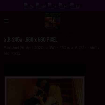
Skip
DE
EN
IT
PL
ES
to
content
DRINKS * FUN * AND MORE - > UND JETZT
AUCH MIT EINEM HOT VIDEO <
a .B-245a -.660 x 660 PIXEL
Published
26. April 2020
at
350 × 350
in
a .B-245a -.660 x
660 PIXEL