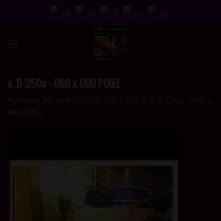
Skip
DE
EN
IT
PL
ES
to
content
DRINKS * FUN * AND MORE - > UND JETZT
AUCH MIT EINEM HOT VIDEO <
a .B-250a -.660 x 660 PIXEL
Published
26. April 2020
at
350 × 350
in
a .B-250a -.660 x
660 PIXEL