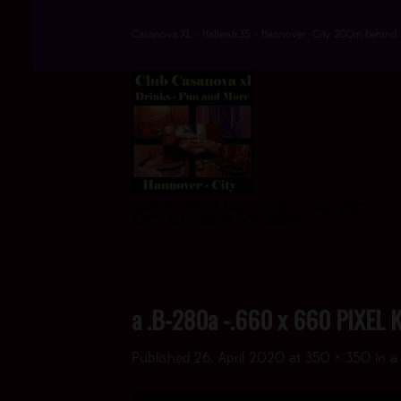
Skip
to
Casanova XL - Hallerstr.35 - Hannover -City 200m behind 
content
DRINKS * FUN * AND MORE - > UND JETZT
AUCH MIT EINEM HOT VIDEO <
a .B-280a -.660 x 660 PIXEL 
Published
26. April 2020
at
350 × 350
in
a