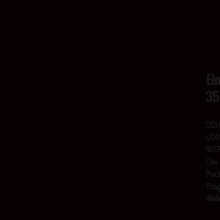
Ei
35
DIS
LOV
WER
Die 
Nach
Etag
Wel