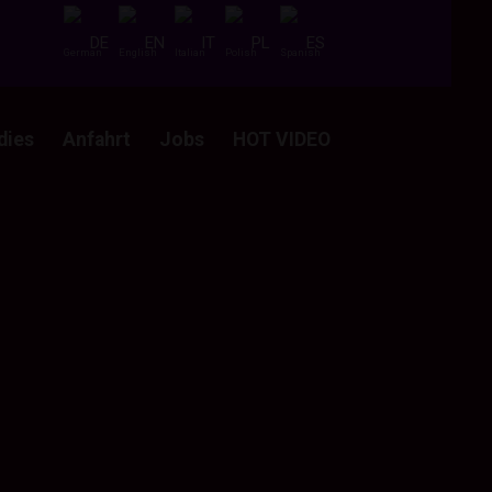
DE
EN
IT
PL
ES
dies
Anfahrt
Jobs
HOT VIDEO