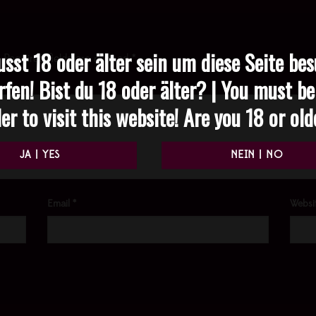
sst 18 oder älter sein um diese Seite be
Required fields are marked
*
rfen! Bist du 18 oder älter? | You must be
er to visit this website! Are you 18 or ol
Email
*
Websi