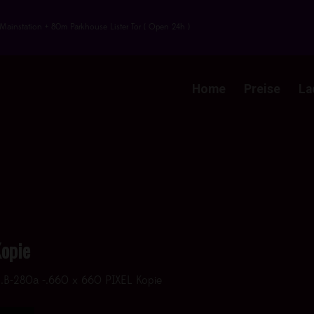
Mainstation + 80m Parkhouse Lister Tor ( Open 24h )
Home
Preise
La
Kopie
 .B-280a -.660 x 660 PIXEL Kopie