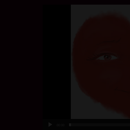
Video
Player
00:00