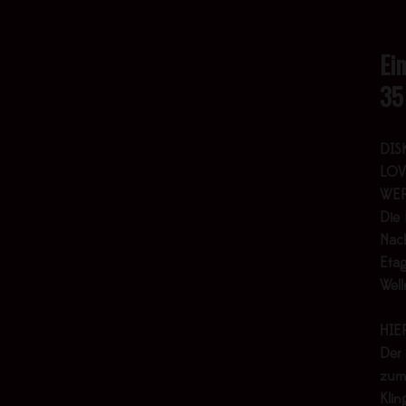
Ei
35
DIS
LOV
WER
Die 
Nach
Etag
Wel
HIE
Der
zum
Klin