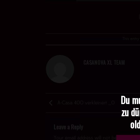
This entr
CASANOVA XL TEAM
Du mu
A-Casa 400 verkleinert _0
zu dü
old
Leave a Reply
Your email address will not be published.