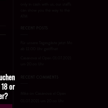
only in cash with us, our staffs
can show you the way to the
ATM
RECENT POSTS
Für unsere Tagesgäste jetzt Mo
ab 12.00 Uhr geöffnet
Casanova xl Open 01.07.2021
um 20.oo Uhr
suchen
RECENT COMMENTS
 18 or
der?
Mike
on
Casanova xl Open
01.07.2021 um 20.oo Uhr