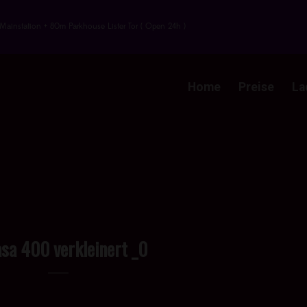
Mainstation + 80m Parkhouse Lister Tor ( Open 24h )
Home
Preise
La
sa 400 verkleinert _0