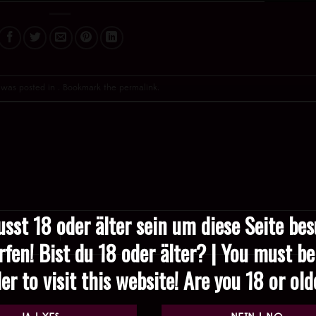
y was posted in . Bookmark the
permalink
.
sst 18 oder älter sein um diese Seite be
rfen! Bist du 18 oder älter? | You must be
er to visit this website! Are you 18 or ol
Required fields are marked
*