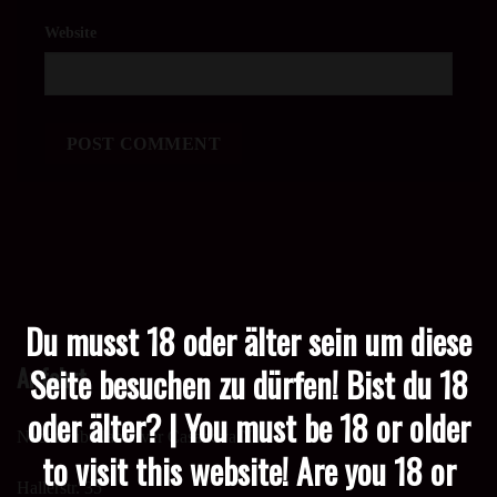
Website
Du musst 18 oder älter sein um diese
Anfahrt
Seite besuchen zu dürfen! Bist du 18
oder älter? | You must be 18 or older
Nachtclub Hannover Casanova XL
to visit this website! Are you 18 or
Hallerstr. 35