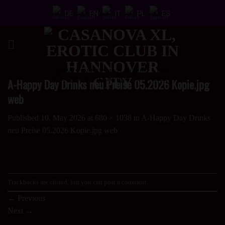
Skip
DE
EN
IT
PL
ES
to
content
DRINKS * FUN * AND MORE - > UND
JETZT AUCH MIT EINEM HOT VIDEO <
A-Happy Day Drinks neu Preise 05.2026 Kopie.jpg
web
Published
10. May 2026
at
680 × 1038
in
A-Happy Day Drinks
neu Preise 05.2026 Kopie.jpg web
Trackbacks are closed, but you can
post a comment
.
←
Previous
Next
→