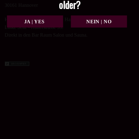
older?
30161 Hannover
Haupteingang zum Nachtclub Hannover Casanova xl
Linke Seite - Hallerstrasse 35.
Direkt in den Bar Raum Salon und Sauna.