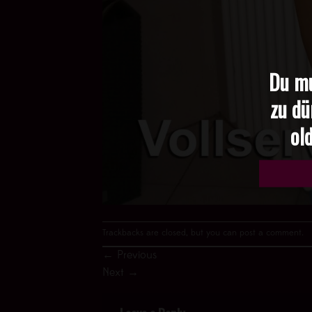
Du mu
zu dü
old
Trackbacks are closed, but you can
post a comment
.
←
Previous
Next
→