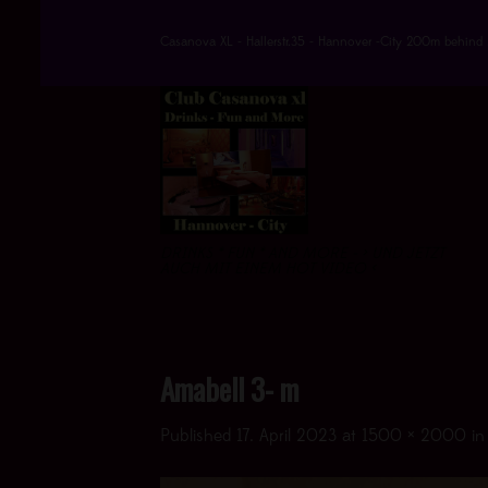
Skip
to
Casanova XL - Hallerstr.35 - Hannover -City 200m behind 
content
DRINKS * FUN * AND MORE - > UND JETZT
AUCH MIT EINEM HOT VIDEO <
Amabell 3- m
Published
17. April 2023
at
1500 × 2000
i