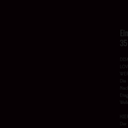
Ei
35
DIS
LOV
WER
Die 
Nach
Etag
Wel
HIE
Der