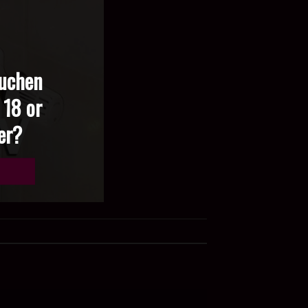
suchen
 18 or
der?