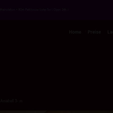
Mainstation + 80m Parkhouse Lister Tor ( Open 24h )
Home
Preise
La
n
Amabell 3- m