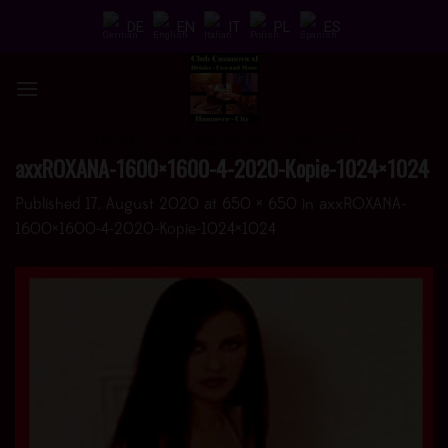
Skip
DE
EN
IT
PL
ES
to
content
DRINKS * FUN * AND MORE - > UND JETZT
AUCH MIT EINEM HOT VIDEO <
axxROXANA-1600×1600-4-2020-Kopie-1024×1024
Published
17. August 2020
at
650 × 650
in
axxROXANA-
1600×1600-4-2020-Kopie-1024×1024