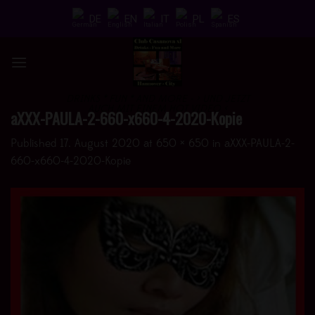
Skip
DE
EN
IT
PL
ES
to
content
DRINKS * FUN * AND MORE - > UND JETZT
AUCH MIT EINEM HOT VIDEO <
aXXX-PAULA-2-660-x660-4-2020-Kopie
Published
17. August 2020
at
650 × 650
in
aXXX-PAULA-2-
660-x660-4-2020-Kopie