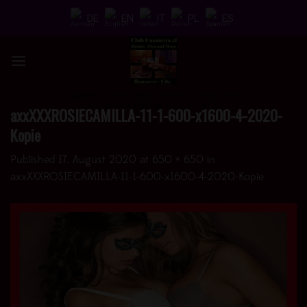
Skip
DE
EN
IT
PL
ES
to
content
DRINKS * FUN * AND MORE - > UND JETZT
AUCH MIT EINEM HOT VIDEO <
axxXXXROSIECAMILLA-11-1-600-x1600-4-2020-
Kopie
Published
17. August 2020
at
650 × 650
in
axxXXXROSIECAMILLA-11-1-600-x1600-4-2020-Kopie