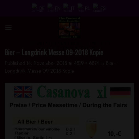
Skip
DE
EN
IT
PL
ES
to
content
DRINKS * FUN * AND MORE - > UND JETZT
AUCH MIT EINEM HOT VIDEO <
Bier – Longdrink Messe 09-2018 Kopie
Published
14. November 2018
at
4819 × 6874
in
Bier –
Longdrink Messe 09-2018 Kopie