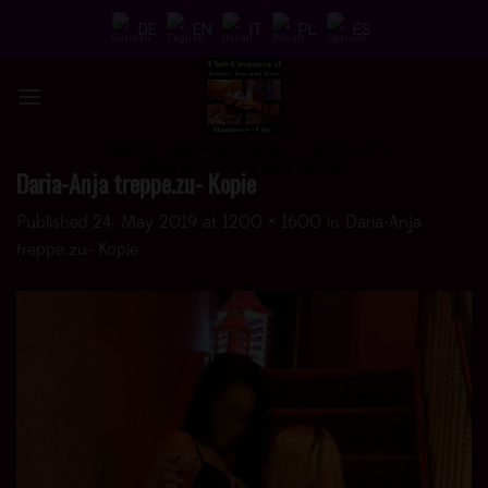
Skip
DE
EN
IT
PL
ES
to
content
DRINKS * FUN * AND MORE - > UND JETZT
AUCH MIT EINEM HOT VIDEO <
Daria-Anja treppe.zu- Kopie
Published
24. May 2019
at
1200 × 1600
in
Daria-Anja
treppe.zu- Kopie