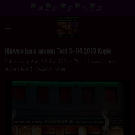
Skip
DE
EN
IT
PL
ES
to
content
DRINKS * FUN * AND MORE - > UND JETZT
AUCH MIT EINEM HOT VIDEO <
Hinweis haus aussen Test 3- 04.2019 Kopie
Published
3. April 2019
at
1024 × 794
in
Hinweis haus
aussen Test 3- 04.2019 Kopie