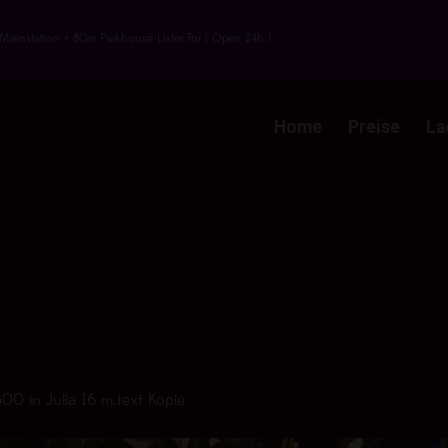
Mainstation + 80m Parkhouse Lister Tor ( Open 24h )
Home
Preise
La
600
in
Julia 16 m.text Kopie