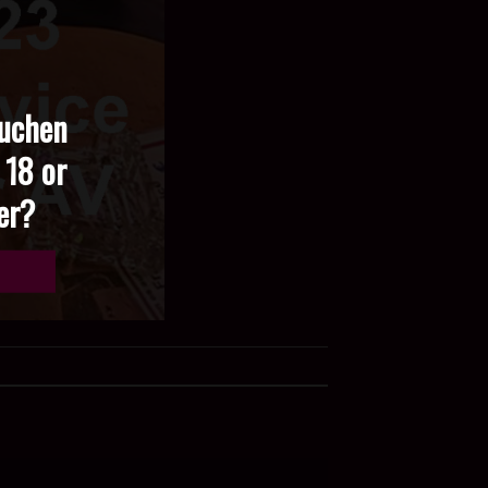
suchen
 18 or
der?