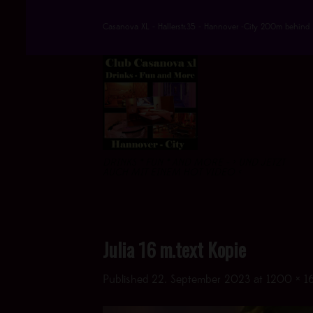
Skip
to
Casanova XL - Hallerstr.35 - Hannover -City 200m behind 
content
DRINKS * FUN * AND MORE - > UND JETZT
AUCH MIT EINEM HOT VIDEO <
Julia 16 m.text Kopie
Published
22. September 2023
at
1200 × 1