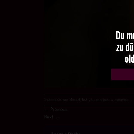
Du mu
zu dü
old
Trackbacks are closed, but you can
post a comment
.
←
Previous
Next
→