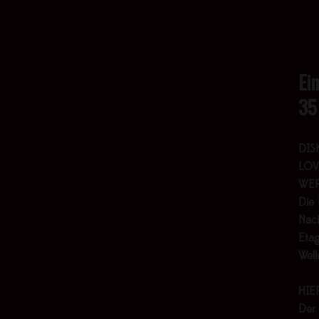
Ei
35
DIS
LOV
WER
Die 
Nach
Etag
Wel
HIE
Der