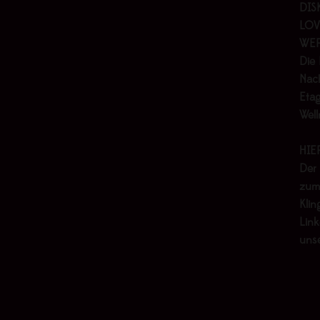
DIS
LOV
WER
Die 
Nach
Etag
Wel
HIE
Der
zum
Klin
Link
uns