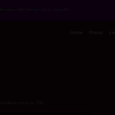
Mainstation + 80m Parkhouse Lister Tor ( Open 24h )
Home
Preise
La
oronalove rooms zu 700