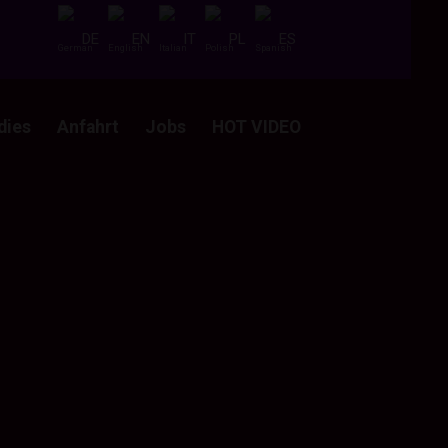
DE
EN
IT
PL
ES
dies
Anfahrt
Jobs
HOT VIDEO