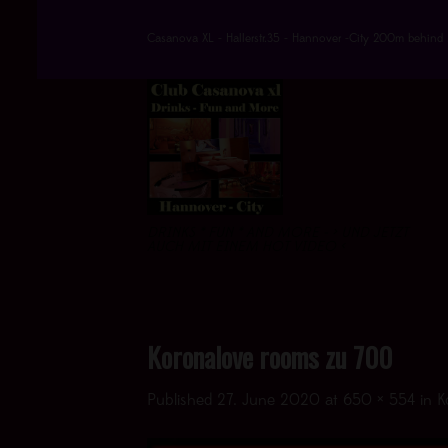
Skip
to
Casanova XL - Hallerstr.35 - Hannover -City 200m behind 
content
DRINKS * FUN * AND MORE - > UND JETZT
AUCH MIT EINEM HOT VIDEO <
Koronalove rooms zu 700
Published
27. June 2020
at
650 × 554
in
K