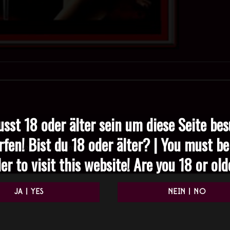
sst 18 oder älter sein um diese Seite be
rfen! Bist du 18 oder älter? | You must be
Required fields are marked
*
er to visit this website! Are you 18 or ol