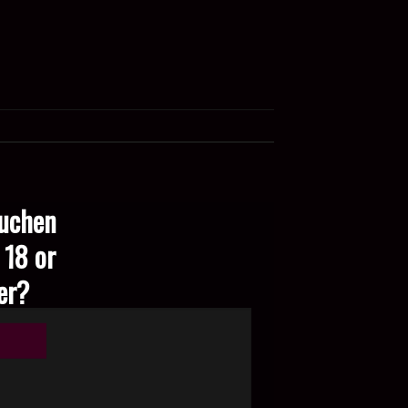
suchen
 18 or
der?