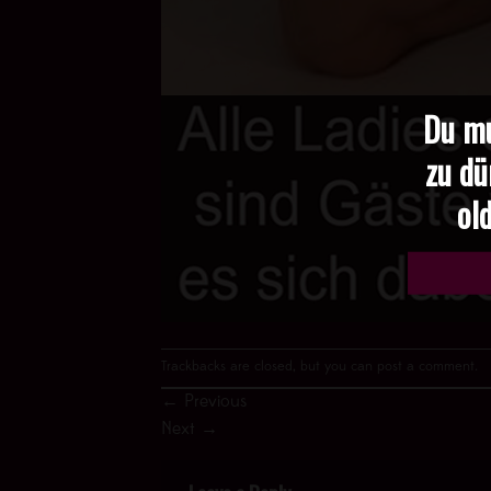
Du mu
zu dü
old
Trackbacks are closed, but you can
post a comment
.
←
Previous
Next
→