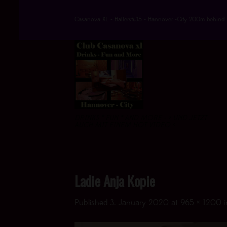
Skip
to
Casanova XL - Hallerstr.35 - Hannover -City 200m behind 
content
DRINKS * FUN * AND MORE - > UND JETZT
AUCH MIT EINEM HOT VIDEO <
Ladie Anja Kopie
Published
3. January 2020
at
965 × 1200
i