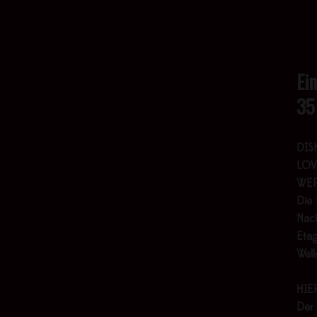
Ei
35
DIS
LOV
WER
Die 
Nach
Etag
Wel
HIE
Der