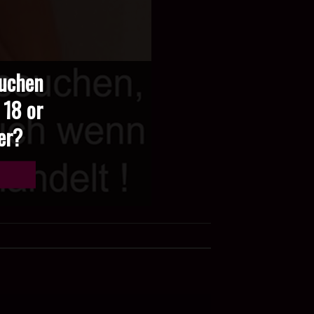
suchen
 18 or
der?