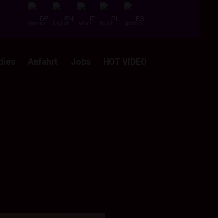
DE
EN
IT
PL
ES
dies
Anfahrt
Jobs
HOT VIDEO