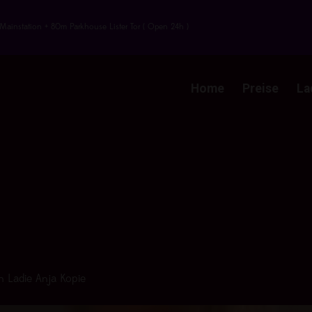
Mainstation + 80m Parkhouse Lister Tor ( Open 24h )
Home
Preise
La
n
Ladie Anja Kopie