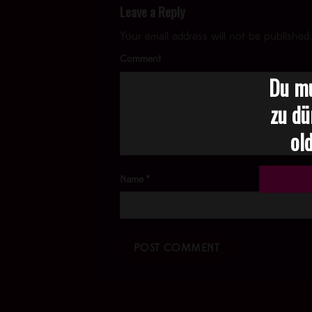
Leave a Reply
Your email address will not be published.
Comment
Du mu
zu dü
old
Name
*