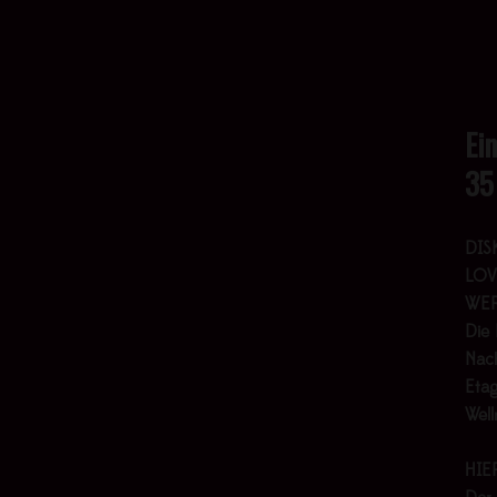
Ei
35
DIS
LOV
WER
Die 
Nach
Etag
Wel
HIE