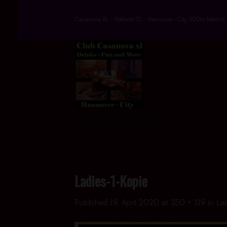
Skip
to
Casanova XL - Hallerstr.35 - Hannover -City 200m behind 
content
DRINKS * FUN * AND MORE - > UND JETZT
AUCH MIT EINEM HOT VIDEO <
Ladies-1-Kopie
Published
19. April 2020
at
350 × 319
in
Lad