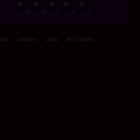
DE
EN
IT
PL
ES
dies
Anfahrt
Jobs
HOT VIDEO