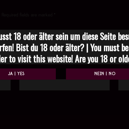
Required fields are marked
*
sst 18 oder älter sein um diese Seite be
rfen! Bist du 18 oder älter? | You must be
er to visit this website! Are you 18 or ol
Email
*
Websi