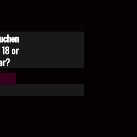
suchen
 18 or
der?
te