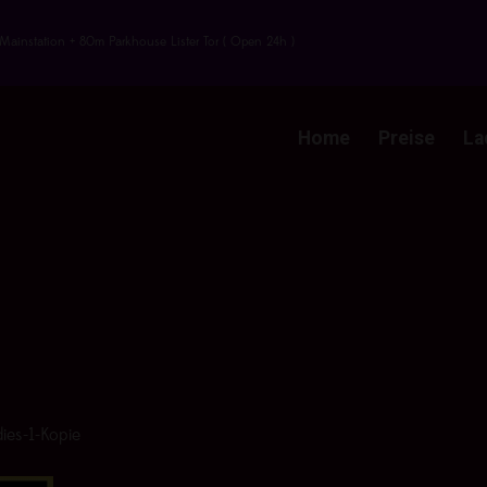
Mainstation + 80m Parkhouse Lister Tor ( Open 24h )
Home
Preise
La
ies-1-Kopie