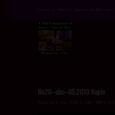
Skip
to
Casanova XL - Hallerstr.35 - Hannover -City 200m behind 
content
DRINKS * FUN * AND MORE - > UND JETZT
AUCH MIT EINEM HOT VIDEO <
No20–abc–05.2019 Kopie
Published
6. May 2019
at
1143 × 760
in
No2