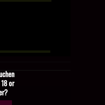
suchen
 18 or
der?