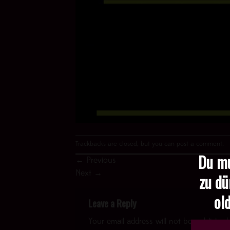
Trackbacks are closed, but you can
post a comment
.
Du mu
←
Previous
Next
→
zu dü
old
Leave a Reply
Your email address will not be published.