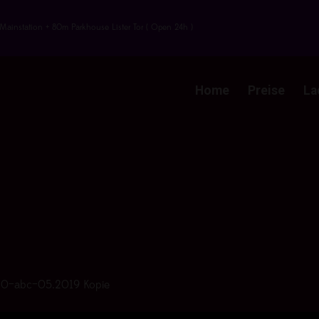
Mainstation + 80m Parkhouse Lister Tor ( Open 24h )
Home
Preise
La
0–abc–05.2019 Kopie