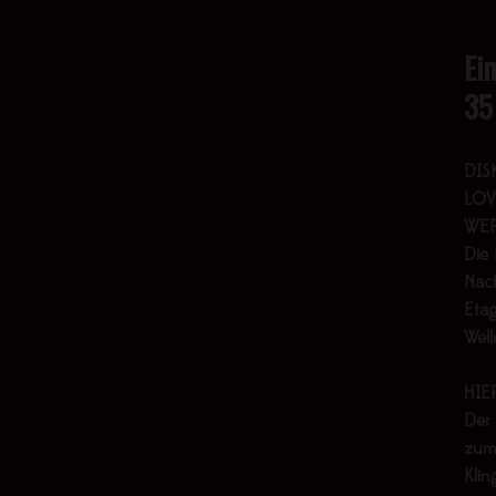
Ei
35
DIS
LOV
WER
Die 
Nach
Etag
Wel
HIE
Der
zum
Klin