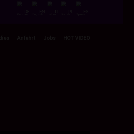
DE
EN
IT
PL
ES
dies
Anfahrt
Jobs
HOT VIDEO