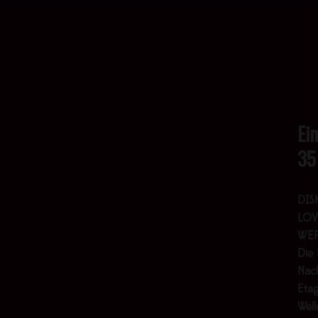
Ei
35
DIS
LOV
WER
Die 
Nach
Etag
Wel