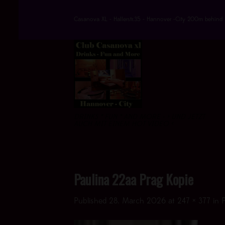
Skip
to
Casanova XL - Hallerstr.35 - Hannover -City 200m behind 
content
DRINKS * FUN * AND MORE - > UND JETZT
AUCH MIT EINEM HOT VIDEO <
Paulina 22aa Prag Kopie
Published
28. March 2026
at
247 × 377
in