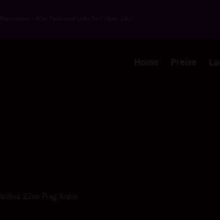
Mainstation + 80m Parkhouse Lister Tor ( Open 24h )
Home
Preise
La
Paulina 22aa Prag Kopie