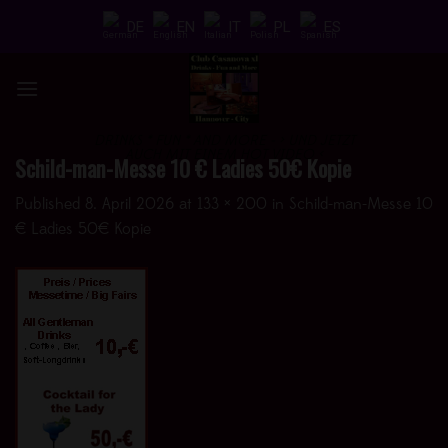
Skip
DE
EN
IT
PL
ES
to
content
DRINKS * FUN * AND MORE - > UND JETZT
AUCH MIT EINEM HOT VIDEO <
Schild-man-Messe 10 € Ladies 50€ Kopie
Published
8. April 2026
at
133 × 200
in
Schild-man-Messe 10
€ Ladies 50€ Kopie