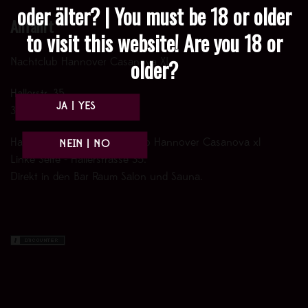
oder älter? | You must be 18 or older
Anfahrt
to visit this website! Are you 18 or
older?
Nachtclub Hannover Casanova XL
Hallerstr. 35
30161 Hannover
Haupteingang zum Nachtclub Hannover Casanova xl
Linke Seite - Hallerstrasse 35.
Direkt in den Bar Raum Salon und Sauna.