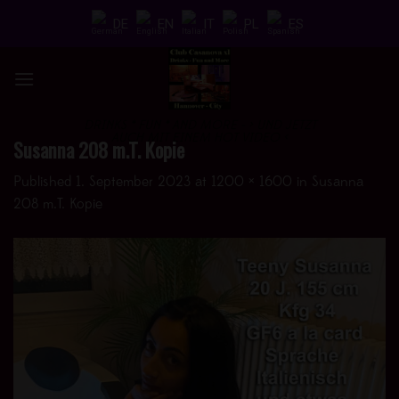
Skip
DE
EN
IT
PL
ES
to
content
DRINKS * FUN * AND MORE - > UND JETZT
AUCH MIT EINEM HOT VIDEO <
Susanna 208 m.T. Kopie
Published
1. September 2023
at
1200 × 1600
in
Susanna
208 m.T. Kopie