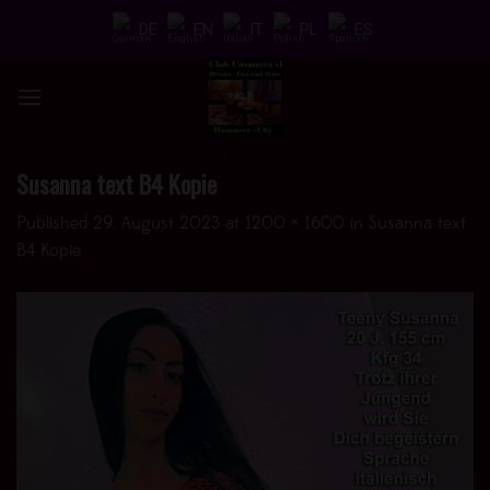
Skip
DE
EN
IT
PL
ES
to
content
DRINKS * FUN * AND MORE - > UND JETZT
AUCH MIT EINEM HOT VIDEO <
Susanna text B4 Kopie
Published
29. August 2023
at
1200 × 1600
in
Susanna text
B4 Kopie