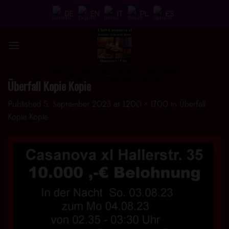
Skip
DE
EN
IT
PL
ES
to
content
DRINKS * FUN * AND MORE - > UND JETZT
AUCH MIT EINEM HOT VIDEO <
Überfall Kopie Kopie
Published
5. September 2023
at
1200 × 1700
in
Überfall
Kopie Kopie