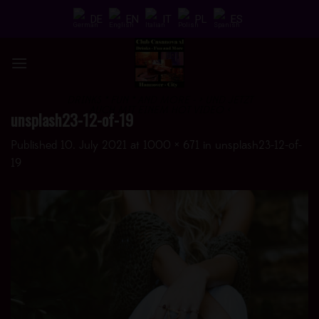
Skip
DE
EN
IT
PL
ES
to
content
DRINKS * FUN * AND MORE - > UND JETZT
AUCH MIT EINEM HOT VIDEO <
unsplash23-12-of-19
Published
10. July 2021
at
1000 × 671
in
unsplash23-12-of-
19