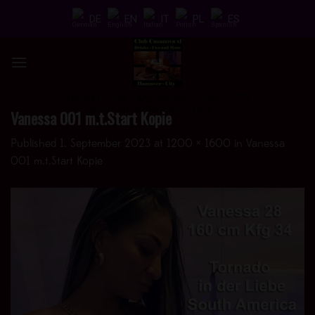
Skip
DE
EN
IT
PL
ES
to
content
DRINKS * FUN * AND MORE - > UND JETZT
AUCH MIT EINEM HOT VIDEO <
Vanessa 001 m.t.Start Kopie
Published
1. September 2023
at
1200 × 1600
in
Vanessa
001 m.t.Start Kopie