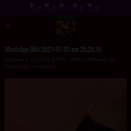
Skip
DE
EN
IT
PL
ES
to
content
DRINKS * FUN * AND MORE - > UND JETZT
AUCH MIT EINEM HOT VIDEO <
WhatsApp Bild 2023-07-02 um 20.29.18
Published
7. July 2023
at
900 × 1600
in
WhatsApp Bild
2023-07-02 um 20.29.18