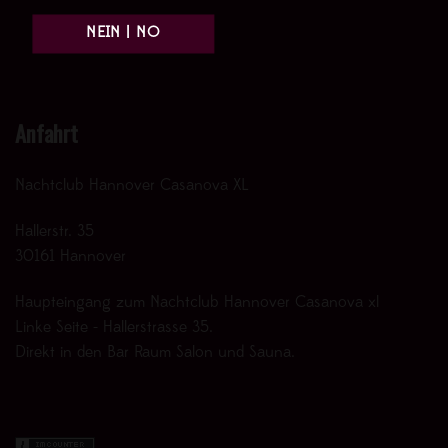
Anfahrt
Nachtclub Hannover Casanova XL
Hallerstr. 35
30161 Hannover
Haupteingang zum Nachtclub Hannover Casanova xl
Linke Seite - Hallerstrasse 35.
Direkt in den Bar Raum Salon und Sauna.