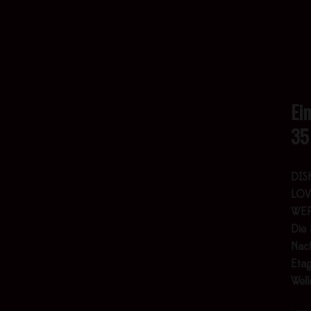
Ei
35
DIS
LOV
WER
Die 
Nach
Etag
Wel