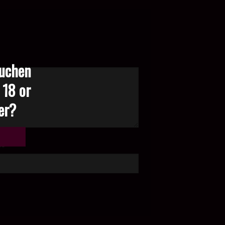
suchen
 18 or
der?
te