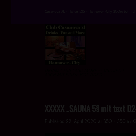
Skip
to
Casanova XL - Hallerstr.35 - Hannover -City 200m behind 
content
DRINKS * FUN * AND MORE - > UND JETZT
AUCH MIT EINEM HOT VIDEO <
XXXXX ..SAUNA 5§ mit text D2
Published
22. April 2020
at
350 × 350
in
X