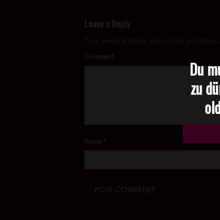
Leave a Reply
Your email address will not be published.
Comment
Du mu
zu dü
old
Name
*