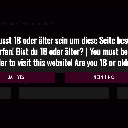
Required fields are marked
*
sst 18 oder älter sein um diese Seite be
rfen! Bist du 18 oder älter? | You must be
er to visit this website! Are you 18 or ol
Email
*
Websi