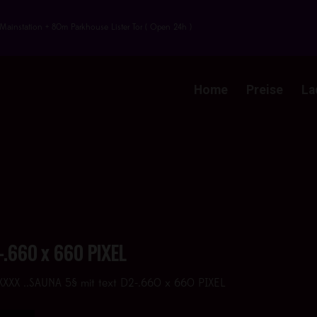
Mainstation + 80m Parkhouse Lister Tor ( Open 24h )
Home
Preise
La
-.660 x 660 PIXEL
XXXX ..SAUNA 5§ mit text D2-.660 x 660 PIXEL