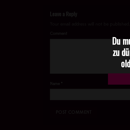
Leave a Reply
Your email address will not be published.
Comment
Du mu
zu dü
old
Name
*