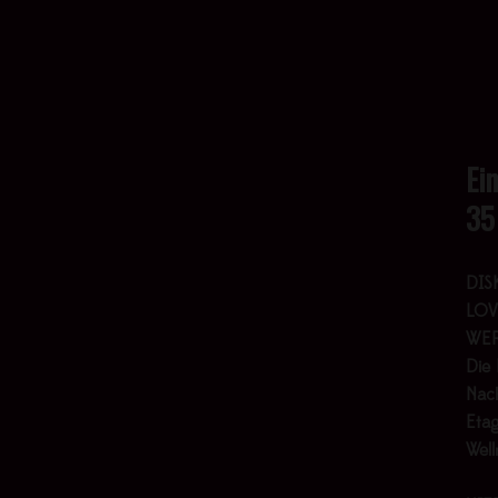
Ei
35
DIS
LOV
WER
Die 
Nach
Etag
Wel