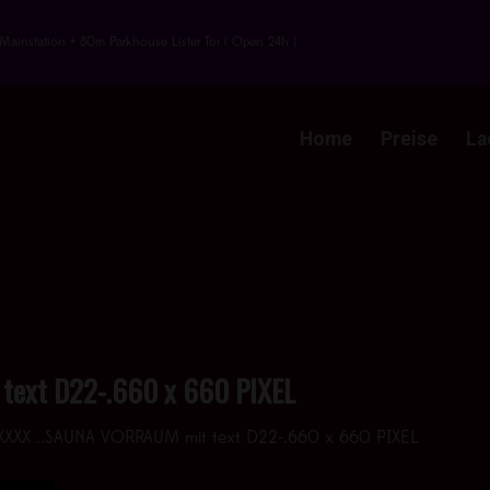
Mainstation + 80m Parkhouse Lister Tor ( Open 24h )
Home
Preise
La
text D22-.660 x 660 PIXEL
XXXX ..SAUNA VORRAUM mit text D22-.660 x 660 PIXEL