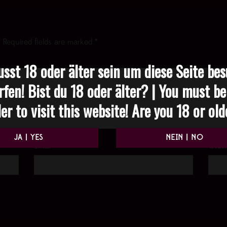
Required fields are marked
*
sst 18 oder älter sein um diese Seite be
rfen! Bist du 18 oder älter? | You must be
er to visit this website! Are you 18 or ol
Email
*
Websi