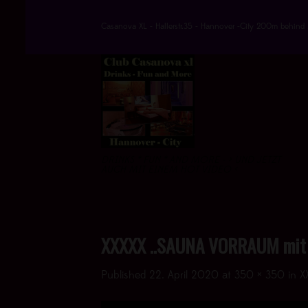
Skip
to
Casanova XL - Hallerstr.35 - Hannover -City 200m behind 
content
DRINKS * FUN * AND MORE - > UND JETZT
AUCH MIT EINEM HOT VIDEO <
XXXXX ..SAUNA VORRAUM mit 
Published
22. April 2020
at
350 × 350
in
X