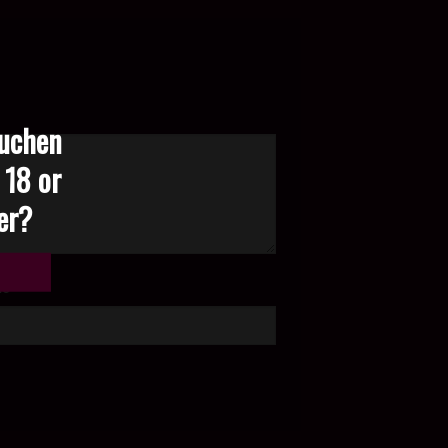
suchen
 18 or
der?
te