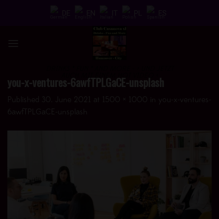
Skip
DE
EN
IT
PL
ES
to
content
DRINKS * FUN * AND MORE - > UND JETZT
AUCH MIT EINEM HOT VIDEO <
you-x-ventures-6awfTPLGaCE-unsplash
Published
30. June 2021
at
1500 × 1000
in
you-x-ventures-
6awfTPLGaCE-unsplash