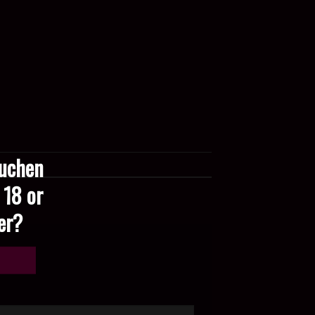
suchen
 18 or
der?