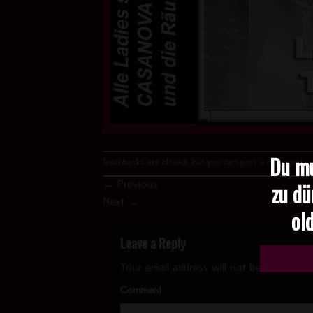
Du mu
Trackbacks are closed, but you can
post a comment
.
zu dü
←
Previous
Next
→
old
Leave a Reply
Your email address will not be published.
Comment