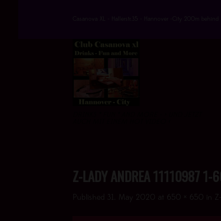
Skip
to
Casanova XL - Hallerstr.35 - Hannover -City 200m behind 
content
DRINKS * FUN * AND MORE - > UND JETZT
AUCH MIT EINEM HOT VIDEO <
Z-LADY ANDREA 11110987 1-6
Published
31. May 2020
at
650 × 650
in
Z