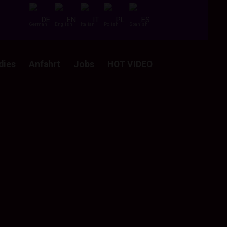
DE
EN
IT
PL
ES
dies
Anfahrt
Jobs
HOT VIDEO