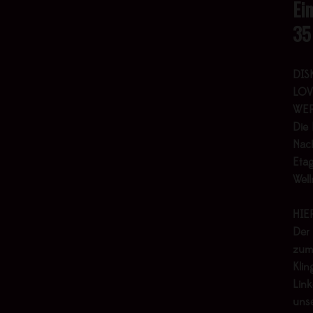
Ei
35
DIS
LOV
WER
Die 
Nach
Etag
Wel
HIE
Der
zum
Klin
Link
uns