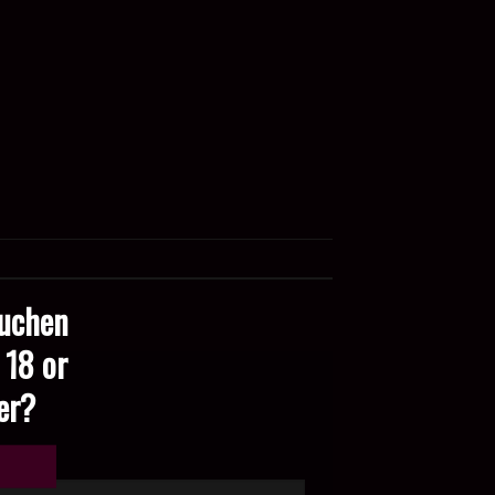
suchen
 18 or
der?