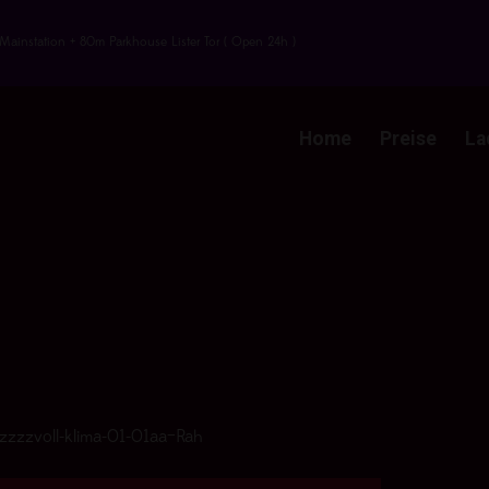
Mainstation + 80m Parkhouse Lister Tor ( Open 24h )
Home
Preise
La
zzzzvoll-klima-01-01aa–Rah