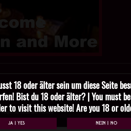
sst 18 oder älter sein um diese Seite be
rfen! Bist du 18 oder älter? | You must be
er to visit this website! Are you 18 or ol
Required fields are marked
*