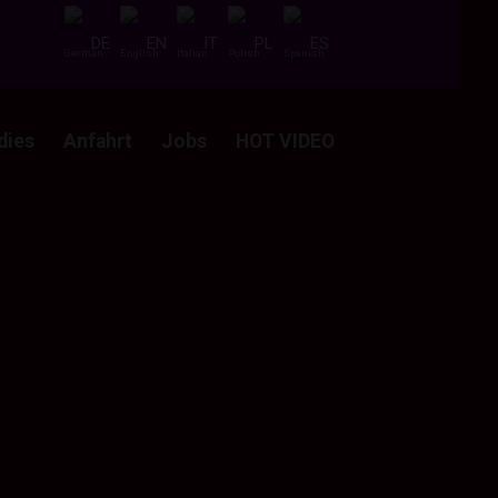
DE
EN
IT
PL
ES
dies
Anfahrt
Jobs
HOT VIDEO