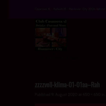
Skip
to
Casanova XL - Hallerstr.35 - Hannover -City 200m behind 
content
DRINKS * FUN * AND MORE - > UND JETZT
AUCH MIT EINEM HOT VIDEO <
zzzzvoll-klima-01-01aa–Rah
Published
9. August 2020
at
650 × 650
in