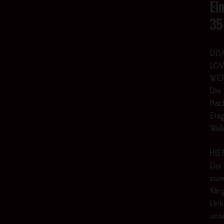
Ei
35
DIS
LOV
WER
Die 
Nach
Etag
Wel
HIE
Der
zum
Klin
Link
uns