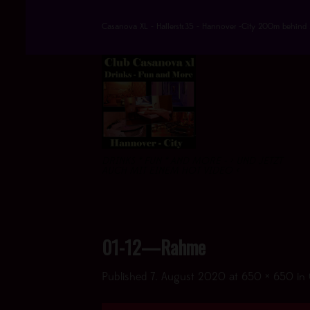
Skip
to
Casanova XL - Hallerstr.35 - Hannover -City 200m behind 
content
DRINKS * FUN * AND MORE - > UND JETZT
AUCH MIT EINEM HOT VIDEO <
01-12—Rahme
Published
7. August 2020
at
650 × 650
in