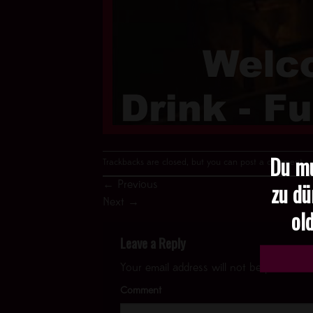
Du mu
Trackbacks are closed, but you can
post a comment
.
zu dü
←
Previous
Next
→
old
Leave a Reply
Your email address will not be published.
Comment