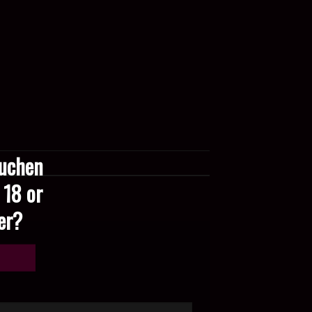
suchen
 18 or
der?