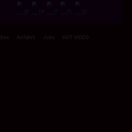
DE
EN
IT
PL
ES
dies
Anfahrt
Jobs
HOT VIDEO