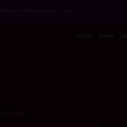
Mainstation + 80m Parkhouse Lister Tor ( Open 24h )
Home
Preise
La
01-12—Rahme