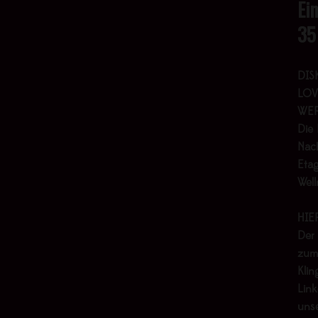
Ei
35
DIS
LOV
WER
Die 
Nach
Etag
Wel
HIE
Der
zum
Klin
Link
uns