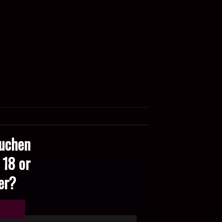
suchen
 18 or
der?