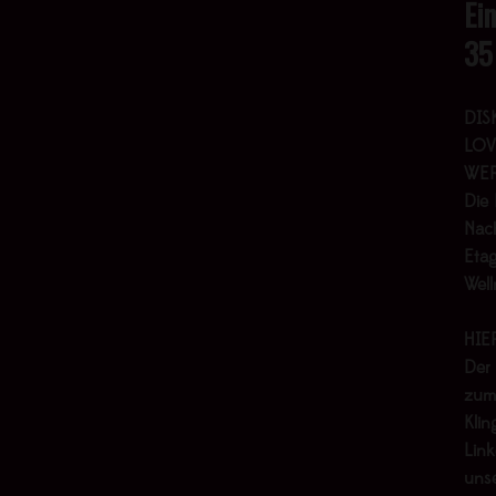
Ei
35
DIS
LOV
WER
Die 
Nach
Etag
Wel
HIE
Der
zum
Klin
Link
uns