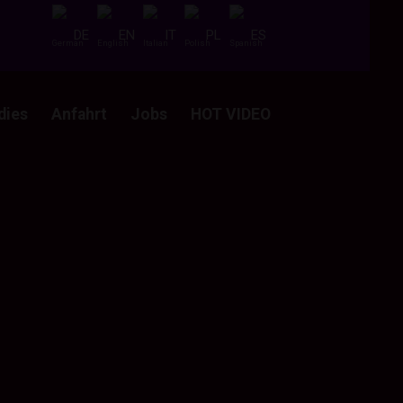
DE
EN
IT
PL
ES
dies
Anfahrt
Jobs
HOT VIDEO