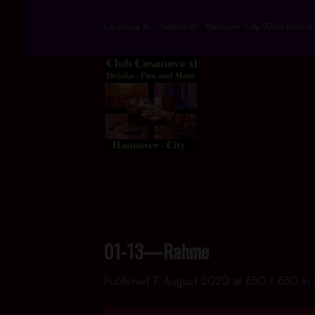
Skip
to
Casanova XL - Hallerstr.35 - Hannover -City 200m behind 
content
DRINKS * FUN * AND MORE - > UND JETZT
AUCH MIT EINEM HOT VIDEO <
01-13—Rahme
Published
7. August 2020
at
650 × 650
in