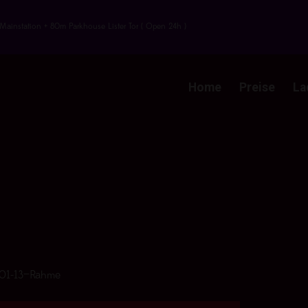
Mainstation + 80m Parkhouse Lister Tor ( Open 24h )
Home
Preise
La
01-13—Rahme