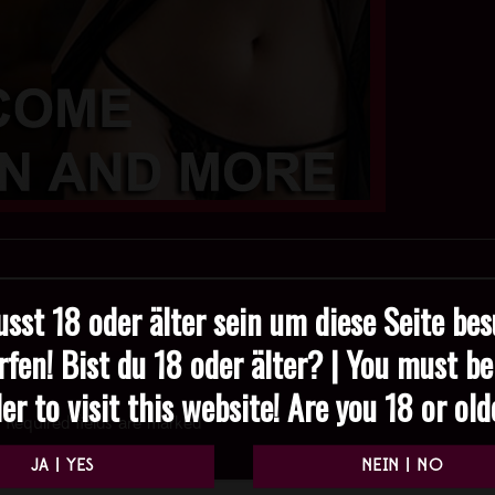
sst 18 oder älter sein um diese Seite be
rfen! Bist du 18 oder älter? | You must be
er to visit this website! Are you 18 or ol
Required fields are marked
*